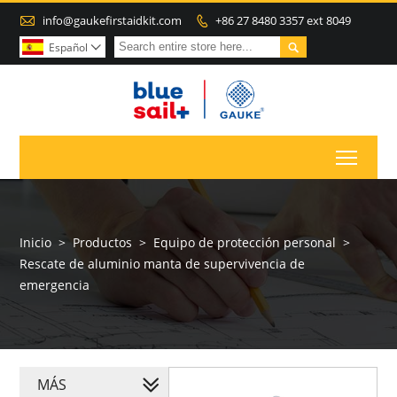

info@gaukefirstaidkit.com
+86 27 8480 3357 ext 8049


Español

Toggl
Inicio
>
Productos
>
Equipo de protección personal
>
Rescate de aluminio manta de supervivencia de
emergencia
MÁS