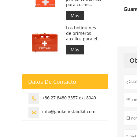
para coche
Guant
eslovaco. Cumple
con la MZ SR
Más
č.143/2009
Los botiquines
de primeros
auxilios para el
trabajo en Italia
cumplen con el
Más
DM 388 del
Ob
15/07/2003
Datos De Contacto
+86 27 8480 3357 ext 8049

info@gaukefirstaidkit.com
