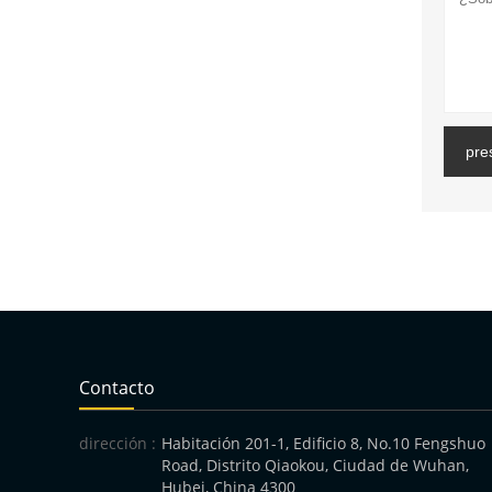
pre
Contacto
dirección :
Habitación 201-1, Edificio 8, No.10 Fengshuo
Road, Distrito Qiaokou, Ciudad de Wuhan,
Hubei, China 4300