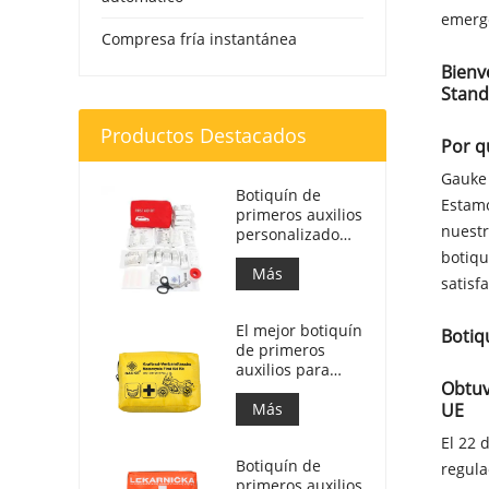
emerge
Compresa fría instantánea
Bienv
Stand
Productos Destacados
Por q
Gauke 
Botiquín de
Estamo
primeros auxilios
nuestr
personalizado
Bolsa de
botiqu
respuesta
Más
satisf
médica para
automóvil
El mejor botiquín
Botiq
de primeros
auxilios para
Obtuv
motocicletas de
aventura para
Más
UE
motociclistas
El 22 
Botiquín de
regul
primeros auxilios