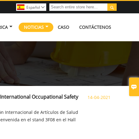

Español

ICA
NOTICIAS
CASO
CONTÁCTENOS

nternational Occupational Safety
14-04-2021
ón Internacional de Artículos de Salud
ienvenida en el stand 3F08 en el Hall