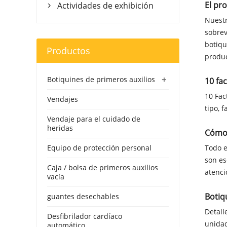
El pr
Actividades de exhibición

Nuestr
sobrev
botiqu
Productos
produc
+
Botiquines de primeros auxilios
10 fa
10 Fac
Vendajes
tipo, 
Vendaje para el cuidado de
heridas
Cómo 
Equipo de protección personal
Todo e
son es
Caja / bolsa de primeros auxilios
atenci
vacía
Botiq
guantes desechables
Detall
Desfibrilador cardíaco
unidad
automático