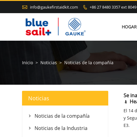

info@gaukefirstaidkit.com
+86 27 8480 3357 ext 8049

HOGAR
Inicio
>
Noticias
>
Noticias de la compañía
Se in
Noticias
﹠ Hea
El 14 
Noticias de la compañía

y Segu
E3.
Noticias de la Industria
