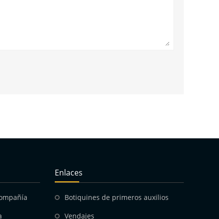
Enlaces
compañía
Botiquines de primeros auxilios
a
Vendajes