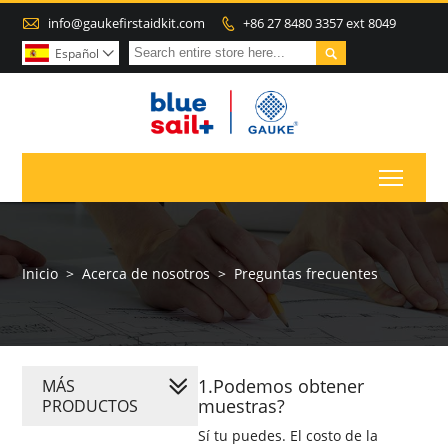

info@gaukefirstaidkit.com
+86 27 8480 3357 ext 8049


Español

Toggl
Inicio
>
Acerca de nosotros
>
Preguntas frecuentes
1.Podemos obtener
MÁS
muestras?
PRODUCTOS
Sí tu puedes. El costo de la