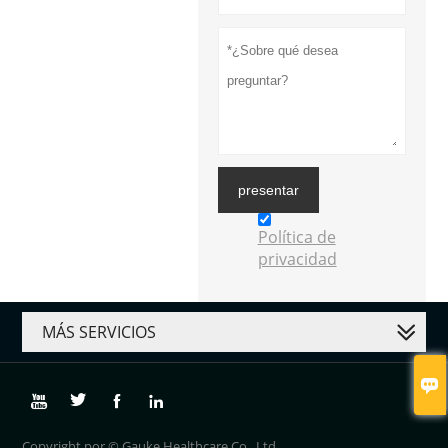
presentar
Política de
privacidad
MÁS SERVICIOS





Copyright por © Gauke Healthcare Co., Ltd.