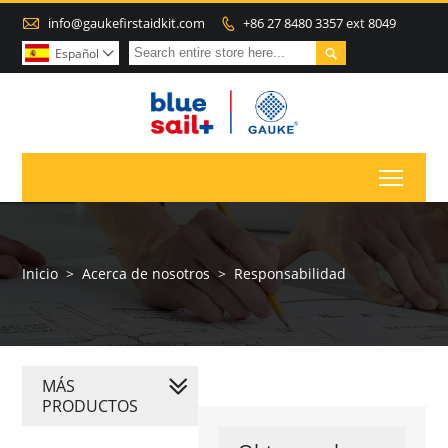

info@gaukefirstaidkit.com
+86 27 8480 3357 ext 8049


Español

Toggl
Inicio
>
Acerca de nosotros
>
Responsabilidad
MÁS
PRODUCTOS