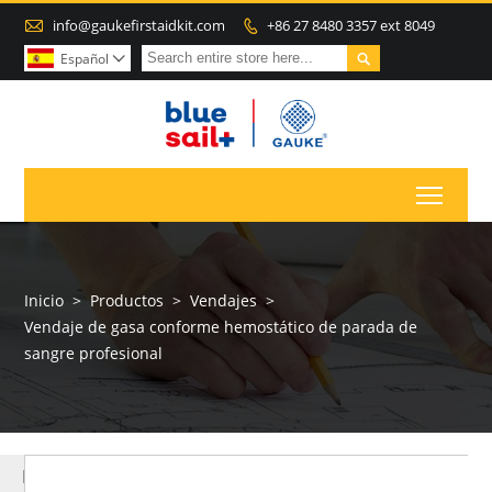

info@gaukefirstaidkit.com
+86 27 8480 3357 ext 8049


Español

Toggl
Inicio
>
Productos
>
Vendajes
>
Vendaje de gasa conforme hemostático de parada de
sangre profesional
MÁS