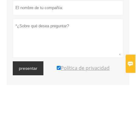

Política de privacidad
presentar
MÁS SERVICIOS




Copyright por © Gauke Healthcare Co., Ltd.