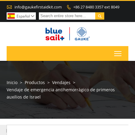

info@gaukefirstaidkit.com
+86 27 8480 3357 ext 8049


Español

Toggl
Inicio
>
Productos
>
Vendajes
>
Vendaje de emergencia antihemorrágico de primeros
auxilios de Israel
MÁS