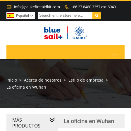

info@gaukefirstaidkit.com
+86 27 8480 3357 ext 8049


Español

Toggl
Inicio
>
Acerca de nosotros
>
Estilo de empresa
>
La oficina en Wuhan
MÁS
La oficina en Wuhan
PRODUCTOS