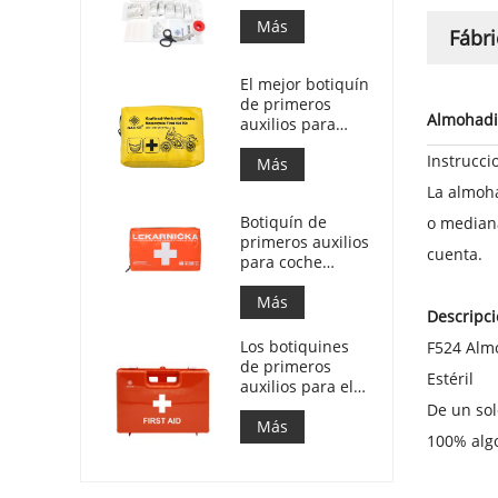
Bolsa de
respuesta
Más
Fábri
médica para
automóvil
El mejor botiquín
de primeros
Almohadil
auxilios para
motocicletas de
Instrucci
aventura para
Más
motociclistas
La almoh
Botiquín de
o median
primeros auxilios
cuenta.
para coche
eslovaco. Cumple
con la MZ SR
Más
Descripci
č.143/2009
Los botiquines
F524 Almo
de primeros
Estéril
auxilios para el
trabajo en Italia
De un sol
cumplen con el
Más
100% alg
DM 388 del
15/07/2003