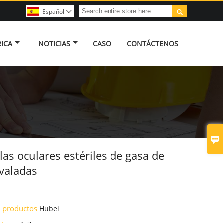

Español

ICA
NOTICIAS
CASO
CONTÁCTENOS

as oculares estériles de gasa de
valadas
os productos
Hubei