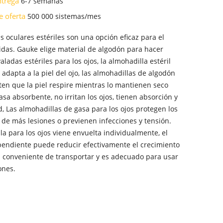
ntrega
6-7 semanas
e oferta
500 000 sistemas/mes
s oculares estériles son una opción eficaz para el
idas. Gauke elige material de algodón para hacer
aladas estériles para los ojos, la almohadilla estéril
e adapta a la piel del ojo, las almohadillas de algodón
ten que la piel respire mientras lo mantienen seco
asa absorbente, no irritan los ojos, tienen absorción y
d, Las almohadillas de gasa para los ojos protegen los
 de más lesiones o previenen infecciones y tensión.
a para los ojos viene envuelta individualmente, el
ndiente puede reducir efectivamente el crecimiento
s conveniente de transportar y es adecuado para usar
ones.