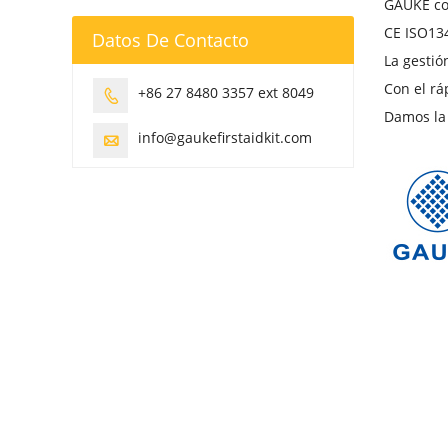
GAUKE com
CE ISO134
Datos De Contacto
La gestió
Con el rá
+86 27 8480 3357 ext 8049

Damos la
info@gaukefirstaidkit.com
