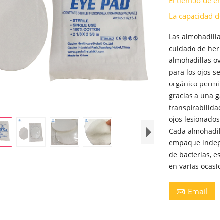
El tiempo de e
La capacidad d
Las almohadilla
cuidado de her
almohadillas ov
para los ojos s
orgánico permi
gracias a una g
transpirabilida
ojos lesionados
Cada almohadill
empaque indepe
de bacterias, e
en varias ocasi
Email
