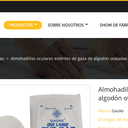
PRODUCTOS
SOBRE NOSOTROS
SHOW DE FÁBR
as
>
Almohadillas oculares estériles de gasa de algodón ovaladas
Almohadill
algodón o
Marca
Gauke
El origen de l