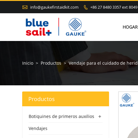

info@gaukefirstaidkit.com
+86 27 8480 3357 ext 8049

HOGAR
Inicio
>
Productos
>
Vendaje para el cuidado de herid
Productos
+
Botiquines de primeros auxilios
Vendajes