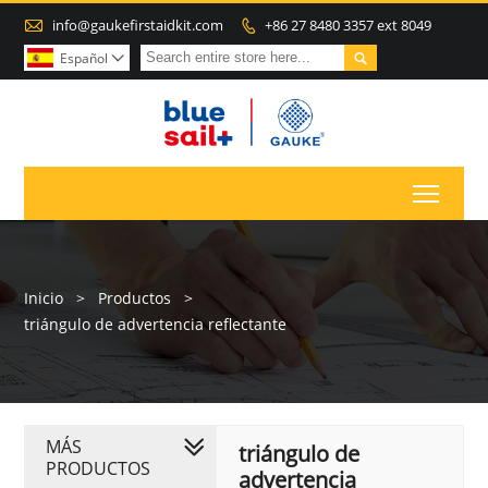

info@gaukefirstaidkit.com
+86 27 8480 3357 ext 8049


Español

Toggl
Inicio
>
Productos
>
triángulo de advertencia reflectante
MÁS
triángulo de
PRODUCTOS
advertencia