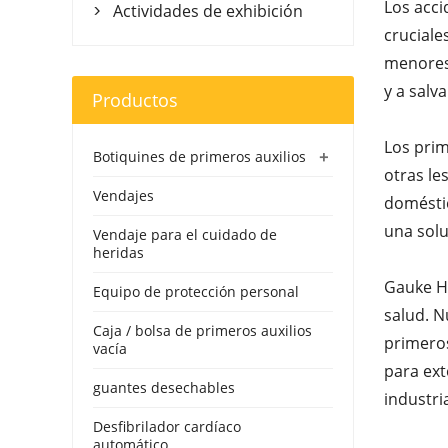
Los acci
Actividades de exhibición

cruciale
menores 
y a salv
Productos
Los prim
+
Botiquines de primeros auxilios
otras le
Vendajes
doméstic
una solu
Vendaje para el cuidado de
heridas
Gauke He
Equipo de protección personal
salud. N
Caja / bolsa de primeros auxilios
primeros
vacía
para ext
guantes desechables
industri
Desfibrilador cardíaco
automático