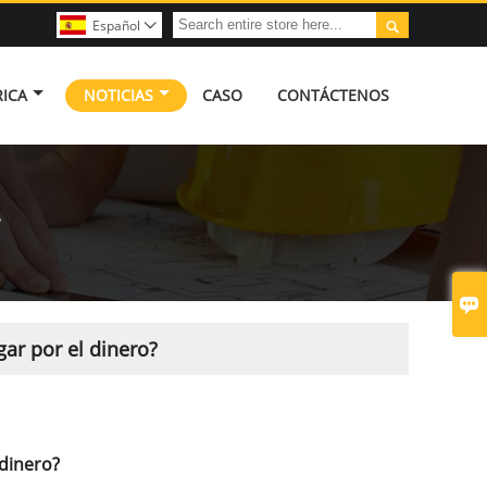

Español

ICA
NOTICIAS
CASO
CONTÁCTENOS
?

gar por el dinero?
 dinero?