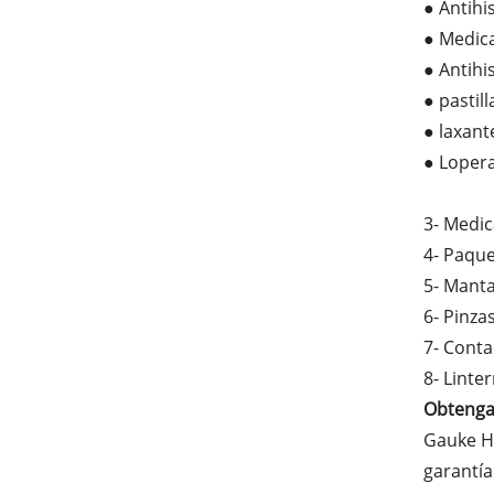
● Antihi
● Medica
● Antihi
● pastil
● laxant
● Loper
3- Medi
4- Paque
5- Mant
6- Pinza
7- Cont
8- Linte
Obtenga 
Gauke He
garantía