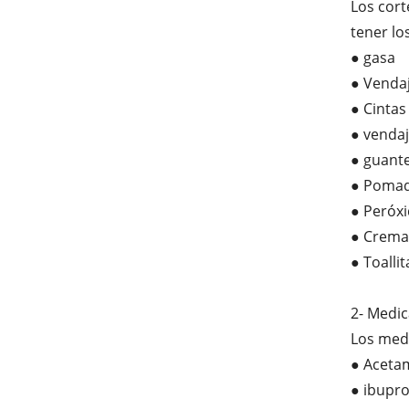
Los cort
tener lo
● gasa
● Venda
● Cintas
● venda
● guante
● Pomad
● Peróx
● Crema
● Toalli
2- Medi
Los medi
● Aceta
● ibupr