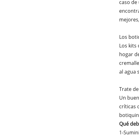
caso de 
encontra
mejores,
Los boti
Los kits
hogar de
cremalle
al agua 
Trate de
Un buen 
críticas
botiquin
Qué debe
1-Sumini