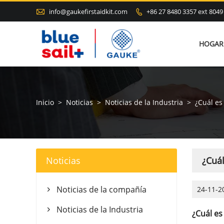

info@gaukefirstaidkit.com
+86 27 8480 3357 ext 8049

HOGAR
Inicio
>
Noticias
>
Noticias de la Industria
>
¿Cuál es
Noticias
¿Cuál
Noticias de la compañía
24-11-2

Noticias de la Industria

¿Cuál es