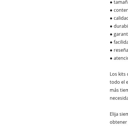
● tamañ
● conte
● calida
● durabi
● garant
● facili
● reseña
● atenció
Los kit
todo el 
más tiem
necesid
Elija si
obtener 