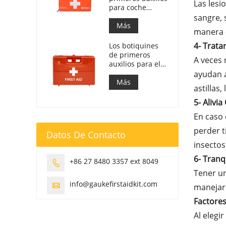
Las lesi
para coche
eslovaco. Cumple
sangre, 
con la MZ SR
Más
manera e
č.143/2009
4- Trata
Los botiquines
de primeros
A veces 
auxilios para el
trabajo en Italia
ayudan a 
cumplen con el
Más
astillas
DM 388 del
15/07/2003
5- Alivi
En caso 
perder t
Datos De Contacto
insectos
6- Tranq
+86 27 8480 3357 ext 8049

Tener un
info@gaukefirstaidkit.com

manejar 
Factores
Al elegi