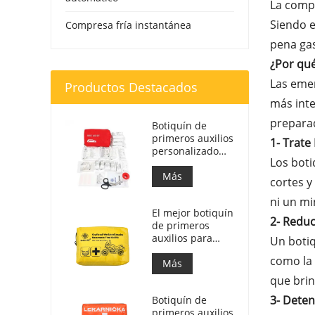
La comp
Siendo e
Compresa fría instantánea
pena gas
¿Por qué
Las emer
Productos Destacados
más inte
prepara
Botiquín de
primeros auxilios
1- Trat
personalizado
Los boti
Bolsa de
respuesta
Más
cortes y
médica para
ni un mi
automóvil
El mejor botiquín
2- Reduc
de primeros
auxilios para
Un botiq
motocicletas de
como la 
aventura para
Más
motociclistas
que brin
3- Dete
Botiquín de
primeros auxilios