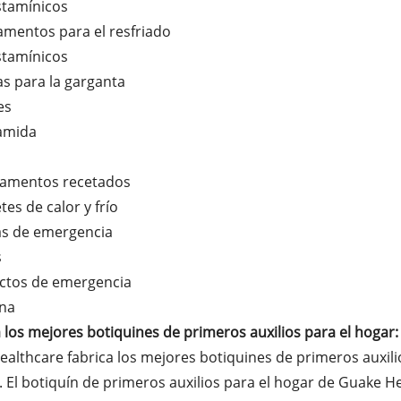
stamínicos
mentos para el resfriado
stamínicos
las para la garganta
es
amida
camentos recetados
tes de calor y frío
as de emergencia
s
actos de emergencia
rna
los mejores botiquines de primeros auxilios para el hogar:
althcare fabrica los mejores botiquines de primeros auxilios
. El botiquín de primeros auxilios para el hogar de Guake H