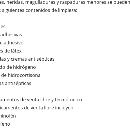
es, heridas, magulladuras y raspaduras menores se pueden
s siguientes contenidos de limpieza:
jes
 adhesivas
je adhesivo
s de látex
as y cremas antisépticas
ido de hidrógeno
 de hidrocortisona
tas antisépticas
camentos de venta libre y termómetro
camentos de venta libre incluyen:
minofén
ofeno