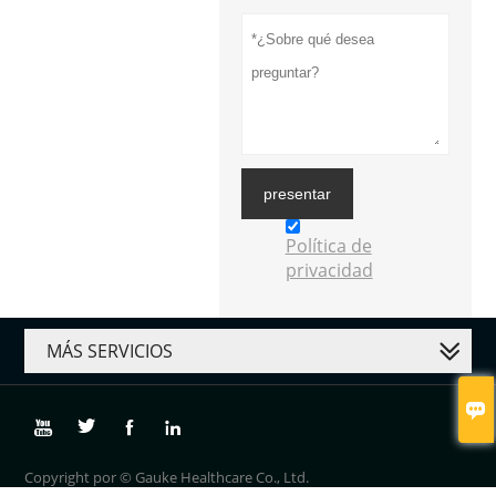
presentar
Política de
privacidad
MÁS SERVICIOS





Copyright por © Gauke Healthcare Co., Ltd.