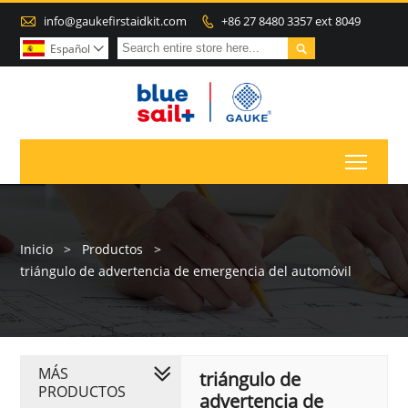

info@gaukefirstaidkit.com
+86 27 8480 3357 ext 8049


Español

Toggl
Inicio
>
Productos
>
triángulo de advertencia de emergencia del automóvil
MÁS
triángulo de
PRODUCTOS
advertencia de